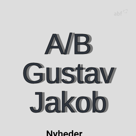
A/B
Gustav
Jakob
Nyheder